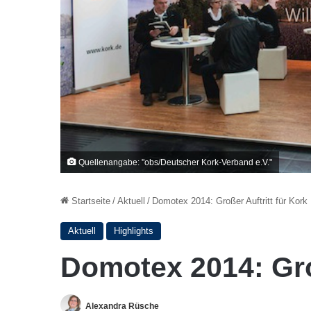
Quellenangabe: "obs/Deutscher Kork-Verband e.V."
Startseite
/
Aktuell
/
Domotex 2014: Großer Auftritt für Kork
Aktuell
Highlights
Domotex 2014: Groß
Alexandra Rüsche