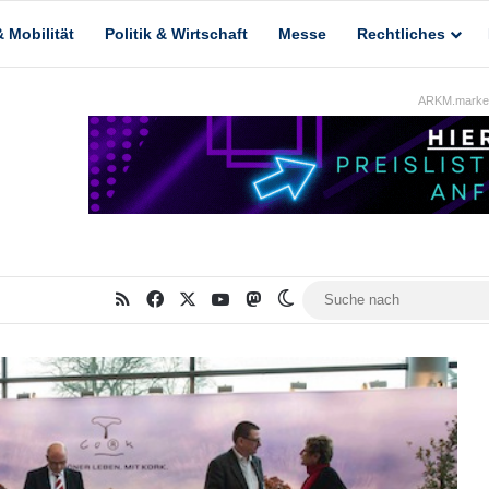
 Mobilität
Politik & Wirtschaft
Messe
Rechtliches
ARKM.market
RSS
Facebook
X
YouTube
Mastodon
Skin umschalten