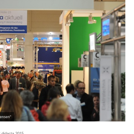
Jensen"
r didacta 2015