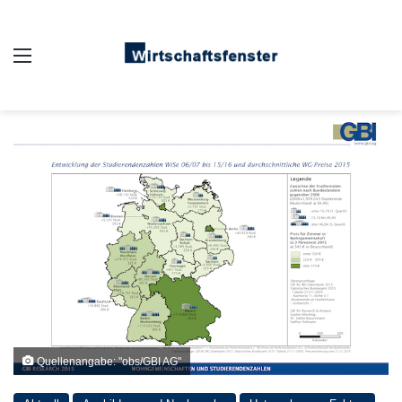
Auswahl
Quellenangabe: "obs/GBI AG"