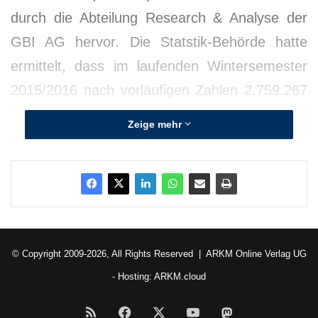
durch die Abteilung Research & Analyse der
GBI AG hervor. Die Statstik-Behörde hatte
ermittelt, dass im laufenden Wintersemester
2015/2016 nach vorläufigen Zahlen 2.759.267
Studentinnen und Studenten an deutschen
Zeige mehr
Hochschulen eingeschrieben waren.
Gegenüber dem Wintersemester 2014/2015
erhöhte sich die Zahl damit nach diesen ersten
Ergebnissen um rund 60.000, also um weitere
2,2 Prozent. Ein neuer Allzeit-Rekordwert.
© Copyright 2009-2026, All Rights Reserved |
ARKM Online Verlag UG
- Hosting:
ARKM.cloud
RSS
Facebook
X
YouTube
Mastodon