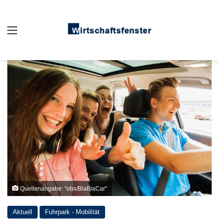
Auswahl
Quellenangabe: "obs/BlaBlaCar"
Aktuell
Fuhrpark - Mobilität