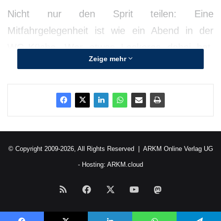
Nicht nur den Sprit teilen: Eine
Mitfahrgelegenheit ist wie ein Abend in der
WG-Küche. Wer etwas Leckeres dabei hat,
Zeige mehr
sollte auch teilen. Das gilt für Bonbons und
Schokolade, nicht aber für den Partner.
© Copyright 2009-2026, All Rights Reserved |
ARKM Online Verlag UG
- Hosting:
ARKM.cloud
RSS
Facebook
X
YouTube
Mastodon