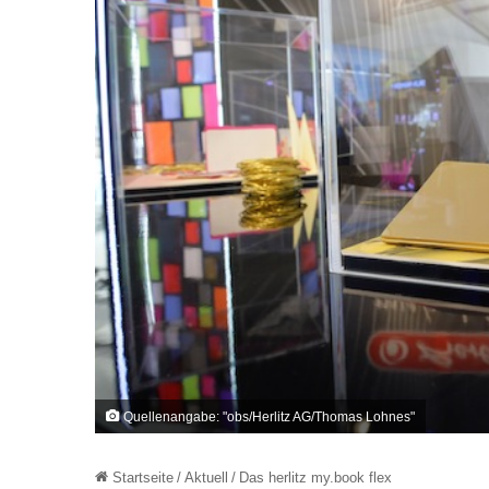
Quellenangabe: "obs/Herlitz AG/Thomas Lohnes"
Startseite
/
Aktuell
/
Das herlitz my.book flex