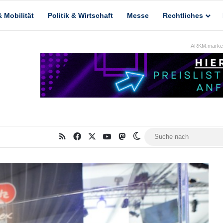
 Mobilität
Politik & Wirtschaft
Messe
Rechtliches
ARKM.market
RSS
Facebook
X
YouTube
Mastodon
Skin umschalten