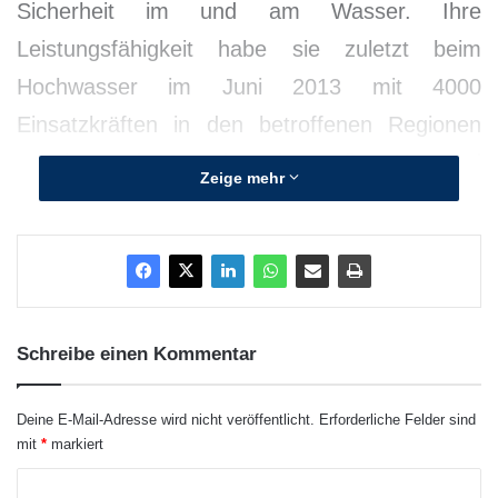
Sicherheit im und am Wasser. Ihre
Leistungsfähigkeit habe sie zuletzt beim
Hochwasser im Juni 2013 mit 4000
Einsatzkräften in den betroffenen Regionen
gezeigt und Menschen in großer Not und
Zeige mehr
Lebensgefahr geholfen. „Trotz ihres Alters ist
die DLRG eine junge Organisation, die von
einem positiven Miteinander von jungen und
älteren Mitgliedern lebt, die mit Leidenschaft
bei der Sache sind“, sagte Hatje.
Schreibe einen Kommentar
Deine E-Mail-Adresse wird nicht veröffentlicht.
Erforderliche Felder sind
mit
*
markiert
K