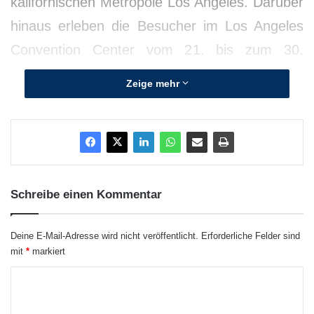
kalifornischen Metropole Los Angeles. Darüber
hinaus erleben die Besucher im Los Angeles
Convention Center vom 21. bis zum 30.
November 2014 die erstmalige Präsentation
Zeige mehr
des BMW 2er Cabrio und des neuen BMW X6
in den USA.
Schreibe einen Kommentar
Deine E-Mail-Adresse wird nicht veröffentlicht.
Erforderliche Felder sind
mit
*
markiert
K
o