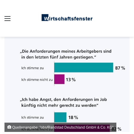
Auswahl
Quellenangabe: "obs/Randstad Deutschland GmbH & Co. KG"