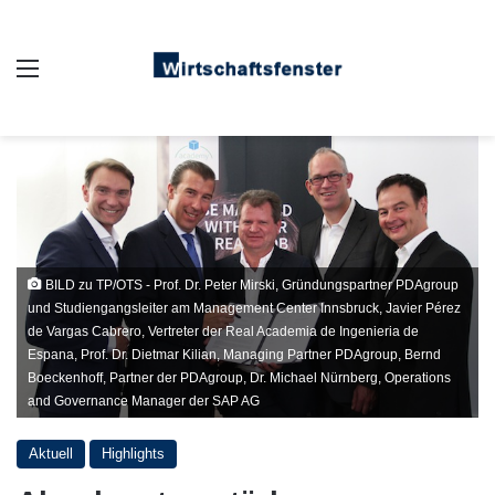
Auswahl
BILD zu TP/OTS - Prof. Dr. Peter Mirski, Gründungspartner PDAgroup
und Studiengangsleiter am Management Center Innsbruck, Javier Pérez
de Vargas Cabrero, Vertreter der Real Academia de Ingenieria de
Espana, Prof. Dr. Dietmar Kilian, Managing Partner PDAgroup, Bernd
Boeckenhoff, Partner der PDAgroup, Dr. Michael Nürnberg, Operations
and Governance Manager der SAP AG
Aktuell
Highlights