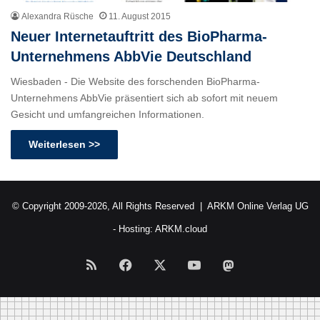
Alexandra Rüsche
11. August 2015
Neuer Internetauftritt des BioPharma-
Unternehmens AbbVie Deutschland
Wiesbaden - Die Website des forschenden BioPharma-
Unternehmens AbbVie präsentiert sich ab sofort mit neuem
Gesicht und umfangreichen Informationen.
Weiterlesen >>
© Copyright 2009-2026, All Rights Reserved |
ARKM Online Verlag UG
- Hosting:
ARKM.cloud
RSS
Facebook
X
YouTube
Mastodon