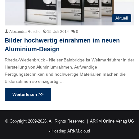
Aktuell
Alexandra Rüsche
15. Juli 2014
0
Bilder hochwertig einrahmen im neuen
Aluminium-Design
Rheda-Wiedenbrück - NielsenBainbridge ist Weltmarkführer in der
Herstellung von Aluminiumrahmen. Aufwendige
Fertigungstechniken und hochwertige Materialien machen die
Bilderrahmen so einzigartig.…
Weiterlesen >>
© Copyright 2009-2026, All Rights Reserved |
ARKM Online Verlag UG
- Hosting:
ARKM.cloud