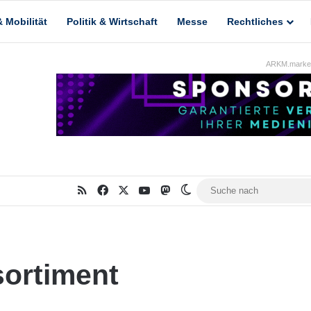
 Mobilität
Politik & Wirtschaft
Messe
Rechtliches
ARKM.market
RSS
Facebook
X
YouTube
Mastodon
Skin umschalten
ortiment