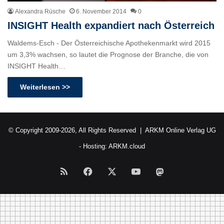
Alexandra Rüsche
6. November 2014
0
INSIGHT Health expandiert nach Österreich
Waldems-Esch - Der Österreichische Apothekenmarkt wird 2015
um 3,3% wachsen, so lautet die Prognose der Branche, die von
INSIGHT Health…
Weiterlesen >>
© Copyright 2009-2026, All Rights Reserved |
ARKM Online Verlag UG
- Hosting:
ARKM.cloud
RSS
Facebook
X
YouTube
Mastodon