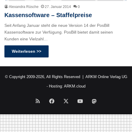
Alexandra Rüsche
27. Januar 2014
0
Kassensoftware – Staffelpreise
Seit Anfang Januar steht die neue Version 14 der PosBill
Kassensoftware zur Verfügung. PosBill bietet damit seinen
Kunden eine Vielzahl…
Weiterlesen >>
© Copyright 2009-2026, All Rights Reserved |
ARKM Online Verlag UG
- Hosting:
ARKM.cloud
RSS
Facebook
X
YouTube
Mastodon