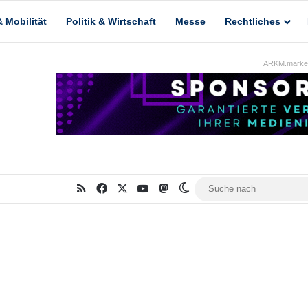
 Mobilität
Politik & Wirtschaft
Messe
Rechtliches
ARKM.market
RSS
Facebook
X
YouTube
Mastodon
Skin umschalten