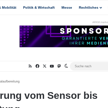
 Mobilität
Politik & Wirtschaft
Messe
Rechtliches
ARKM.market
RSS
Facebook
X
YouTube
Mastodon
Skin umschalten
alaufbereitung
erung vom Sensor bis