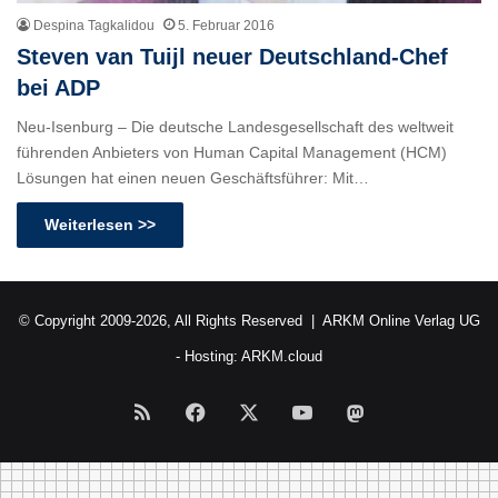
Despina Tagkalidou
5. Februar 2016
Steven van Tuijl neuer Deutschland-Chef
bei ADP
Neu-Isenburg – Die deutsche Landesgesellschaft des weltweit
führenden Anbieters von Human Capital Management (HCM)
Lösungen hat einen neuen Geschäftsführer: Mit…
Weiterlesen >>
© Copyright 2009-2026, All Rights Reserved |
ARKM Online Verlag UG
- Hosting:
ARKM.cloud
RSS
Facebook
X
YouTube
Mastodon