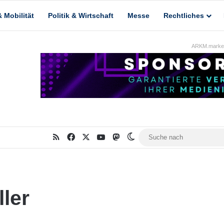
 Mobilität
Politik & Wirtschaft
Messe
Rechtliches
ARKM.market
RSS
Facebook
X
YouTube
Mastodon
Skin umschalten
ler