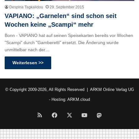
Despina Tagkalidou
29. September 2015
VAPIANO: „Garnelen“ sind schon seit
Wochen keine „Scampi“ mehr
Bonn - VAPIANO hat auf seinen Speisekarten bereits vor Wochen
"Scampi" durch "Gamberetti" ersetzt. Die Änderung wurde
unmittelbar nach der…
Weiterlesen >>
© Copyright 2009-2026, All Rights Reserved |
ARKM Online Verlag UG
- Hosting:
ARKM.cloud
RSS
Facebook
X
YouTube
Mastodon