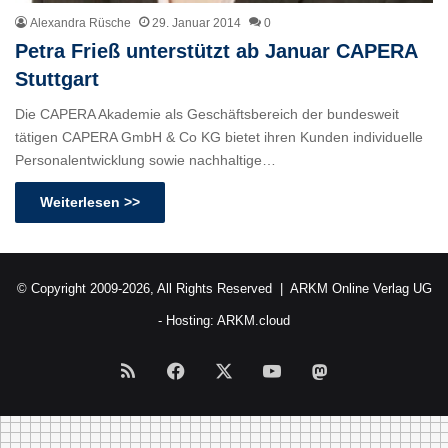
Alexandra Rüsche
29. Januar 2014
0
Petra Frieß unterstützt ab Januar CAPERA
Stuttgart
Die CAPERA Akademie als Geschäftsbereich der bundesweit
tätigen CAPERA GmbH & Co KG bietet ihren Kunden individuelle
Personalentwicklung sowie nachhaltige…
Weiterlesen >>
© Copyright 2009-2026, All Rights Reserved |
ARKM Online Verlag UG
- Hosting:
ARKM.cloud
RSS
Facebook
X
YouTube
Mastodon