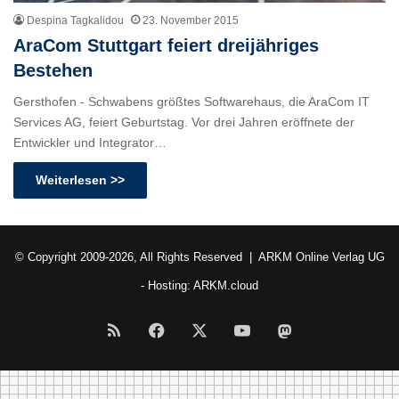
Despina Tagkalidou
23. November 2015
AraCom Stuttgart feiert dreijähriges
Bestehen
Gersthofen - Schwabens größtes Softwarehaus, die AraCom IT
Services AG, feiert Geburtstag. Vor drei Jahren eröffnete der
Entwickler und Integrator…
Weiterlesen >>
© Copyright 2009-2026, All Rights Reserved |
ARKM Online Verlag UG
- Hosting:
ARKM.cloud
RSS
Facebook
X
YouTube
Mastodon