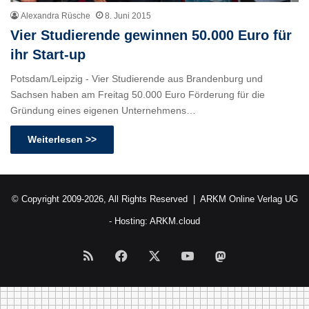
Alexandra Rüsche
8. Juni 2015
Vier Studierende gewinnen 50.000 Euro für
ihr Start-up
Potsdam/Leipzig - Vier Studierende aus Brandenburg und
Sachsen haben am Freitag 50.000 Euro Förderung für die
Gründung eines eigenen Unternehmens…
Weiterlesen >>
© Copyright 2009-2026, All Rights Reserved |
ARKM Online Verlag UG
- Hosting:
ARKM.cloud
RSS
Facebook
X
YouTube
Mastodon