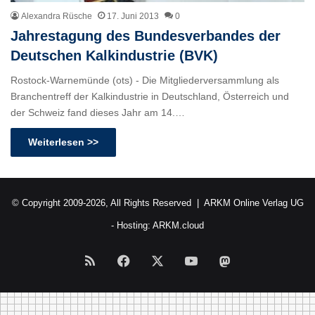
Alexandra Rüsche
17. Juni 2013
0
Jahrestagung des Bundesverbandes der
Deutschen Kalkindustrie (BVK)
Rostock-Warnemünde (ots) - Die Mitgliederversammlung als
Branchentreff der Kalkindustrie in Deutschland, Österreich und
der Schweiz fand dieses Jahr am 14.…
Weiterlesen >>
© Copyright 2009-2026, All Rights Reserved |
ARKM Online Verlag UG
- Hosting:
ARKM.cloud
RSS
Facebook
X
YouTube
Mastodon