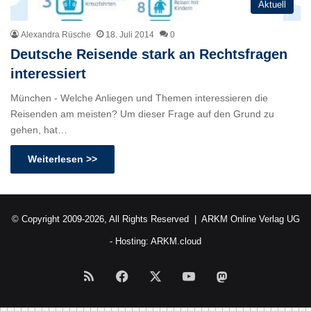
Aktuell
Alexandra Rüsche
18. Juli 2014
0
Deutsche Reisende stark an Rechtsfragen
interessiert
München - Welche Anliegen und Themen interessieren die
Reisenden am meisten? Um dieser Frage auf den Grund zu
gehen, hat…
Weiterlesen >>
© Copyright 2009-2026, All Rights Reserved |
ARKM Online Verlag UG
- Hosting:
ARKM.cloud
RSS
Facebook
X
YouTube
Mastodon