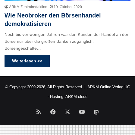
ARKM Zentralredaktion
19. Oktober 2020
Wie Neobroker den Börsenhandel
demokratisieren
Noch bis vor wenigen Jahren war den Kunden der Handel an der
Börse nur über die großen Banken zugänglich.
Börsengeschäfte…
Weiterlesen >>
© Copyright 2009-2026, All Rights Reserved |
ARKM Online Verlag UG
- Hosting:
ARKM.cloud
RSS
Facebook
X
YouTube
Mastodon