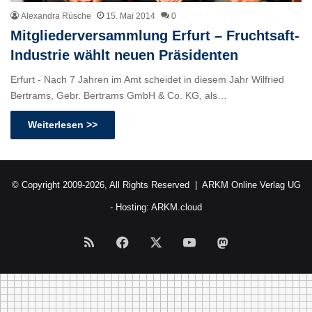
Alexandra Rüsche
15. Mai 2014
0
Mitgliederversammlung Erfurt – Fruchtsaft-
Industrie wählt neuen Präsidenten
Erfurt - Nach 7 Jahren im Amt scheidet in diesem Jahr Wilfried
Bertrams, Gebr. Bertrams GmbH & Co. KG, als…
Weiterlesen >>
© Copyright 2009-2026, All Rights Reserved |
ARKM Online Verlag UG
- Hosting:
ARKM.cloud
RSS
Facebook
X
YouTube
Mastodon