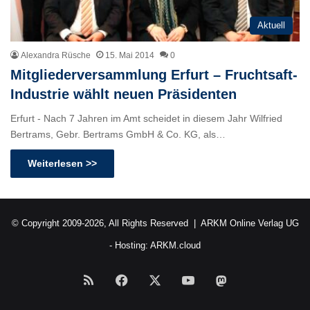
Aktuell
Alexandra Rüsche
15. Mai 2014
0
Mitgliederversammlung Erfurt – Fruchtsaft-
Industrie wählt neuen Präsidenten
Erfurt - Nach 7 Jahren im Amt scheidet in diesem Jahr Wilfried
Bertrams, Gebr. Bertrams GmbH & Co. KG, als…
Weiterlesen >>
© Copyright 2009-2026, All Rights Reserved |
ARKM Online Verlag UG
- Hosting:
ARKM.cloud
RSS
Facebook
X
YouTube
Mastodon