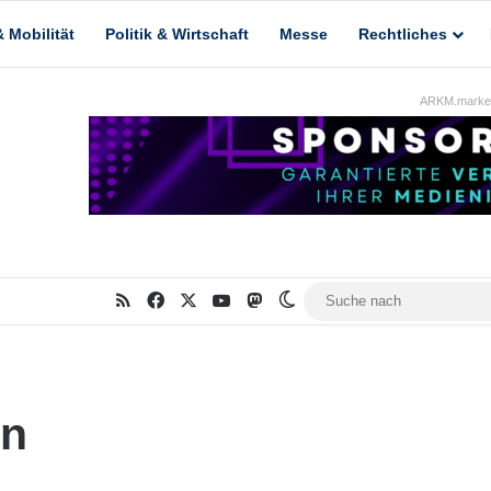
 Mobilität
Politik & Wirtschaft
Messe
Rechtliches
ARKM.market
RSS
Facebook
X
YouTube
Mastodon
Skin umschalten
en