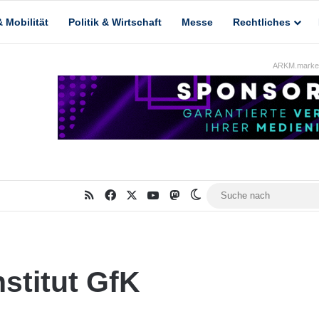
 Mobilität
Politik & Wirtschaft
Messe
Rechtliches
ARKM.market
RSS
Facebook
X
YouTube
Mastodon
Skin umschalten
stitut GfK