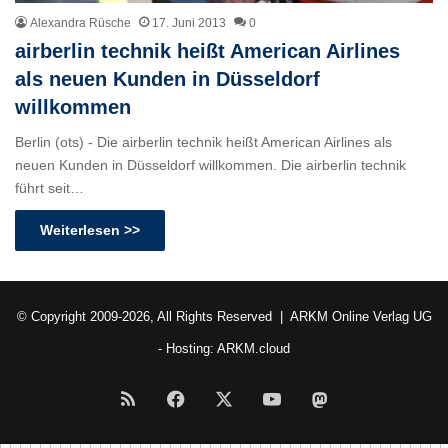
Alexandra Rüsche
17. Juni 2013
0
airberlin technik heißt American Airlines
als neuen Kunden in Düsseldorf
willkommen
Berlin (ots) - Die airberlin technik heißt American Airlines als
neuen Kunden in Düsseldorf willkommen. Die airberlin technik
führt seit…
Weiterlesen >>
© Copyright 2009-2026, All Rights Reserved |
ARKM Online Verlag UG
- Hosting:
ARKM.cloud
RSS
Facebook
X
YouTube
Mastodon