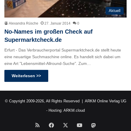
Aktuell
Alexandra Rüsche
27. Januar 2014
0
No-Names im großen Check auf
Supermarktcheck.de
Erfurt - Das Verbraucherportal Supermarktcheck.de stellt heute
eine neuartige Suchmaschine online. Es handelt sich dabei um
eine Art "Lebensmittel-Allround-Suche". Zum…
Weiterlesen >>
© Copyright 2009-2026, All Rights Reserved |
ARKM Online Verlag UG
- Hosting:
ARKM.cloud
RSS
Facebook
X
YouTube
Mastodon