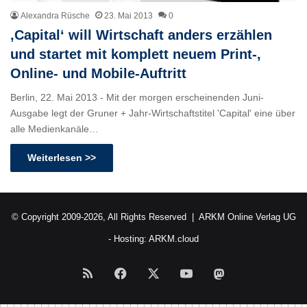
Alexandra Rüsche
23. Mai 2013
0
‚Capital‘ will Wirtschaft anders erzählen
und startet mit komplett neuem Print-,
Online- und Mobile-Auftritt
Berlin, 22. Mai 2013 - Mit der morgen erscheinenden Juni-
Ausgabe legt der Gruner + Jahr-Wirtschaftstitel 'Capital' eine über
alle Medienkanäle…
Weiterlesen >>
© Copyright 2009-2026, All Rights Reserved |
ARKM Online Verlag UG
- Hosting:
ARKM.cloud
RSS
Facebook
X
YouTube
Mastodon