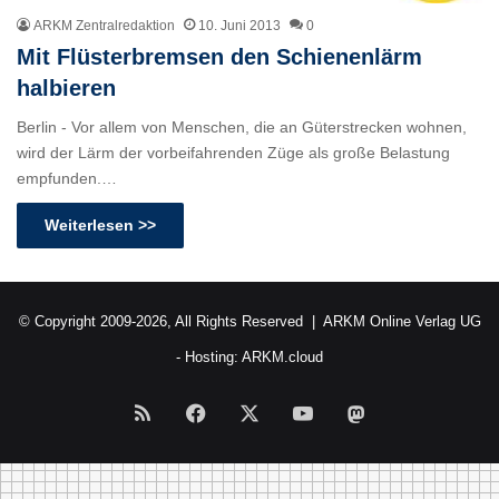
ARKM Zentralredaktion
10. Juni 2013
0
Mit Flüsterbremsen den Schienenlärm
halbieren
Berlin - Vor allem von Menschen, die an Güterstrecken wohnen,
wird der Lärm der vorbeifahrenden Züge als große Belastung
empfunden.…
Weiterlesen >>
© Copyright 2009-2026, All Rights Reserved |
ARKM Online Verlag UG
- Hosting:
ARKM.cloud
RSS
Facebook
X
YouTube
Mastodon