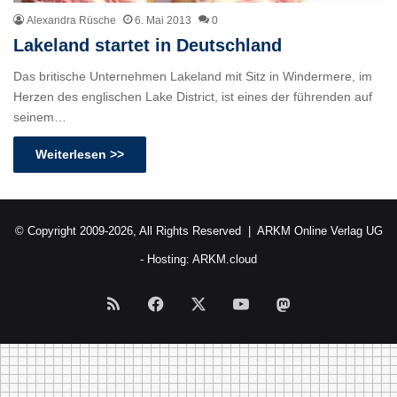
Alexandra Rüsche
6. Mai 2013
0
Lakeland startet in Deutschland
Das britische Unternehmen Lakeland mit Sitz in Windermere, im
Herzen des englischen Lake District, ist eines der führenden auf
seinem…
Weiterlesen >>
© Copyright 2009-2026, All Rights Reserved |
ARKM Online Verlag UG
- Hosting:
ARKM.cloud
RSS
Facebook
X
YouTube
Mastodon