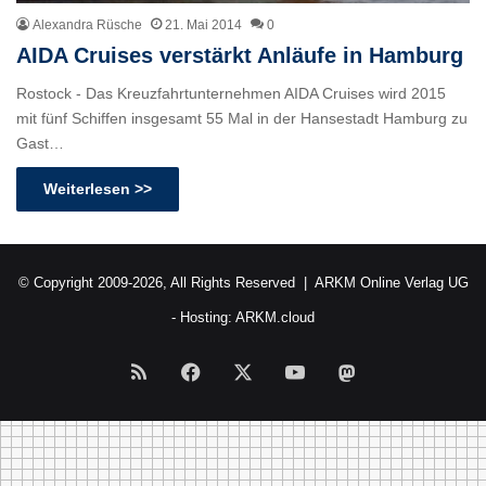
Alexandra Rüsche
21. Mai 2014
0
AIDA Cruises verstärkt Anläufe in Hamburg
Rostock - Das Kreuzfahrtunternehmen AIDA Cruises wird 2015
mit fünf Schiffen insgesamt 55 Mal in der Hansestadt Hamburg zu
Gast…
Weiterlesen >>
© Copyright 2009-2026, All Rights Reserved |
ARKM Online Verlag UG
- Hosting:
ARKM.cloud
RSS
Facebook
X
YouTube
Mastodon