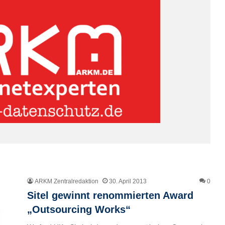
ARKM Zentralredaktion
30. April 2013
0
Sitel gewinnt renommierten Award
„Outsourcing Works“