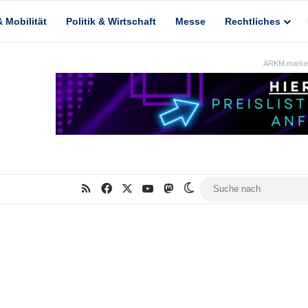
 Mobilität
Politik & Wirtschaft
Messe
Rechtliches
ARKM.market
RSS
Facebook
X
YouTube
Mastodon
Skin umschalten