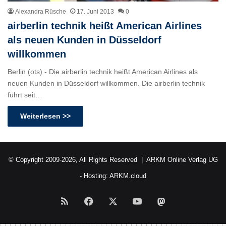
Alexandra Rüsche
17. Juni 2013
0
airberlin technik heißt American Airlines
als neuen Kunden in Düsseldorf
willkommen
Berlin (ots) - Die airberlin technik heißt American Airlines als
neuen Kunden in Düsseldorf willkommen. Die airberlin technik
führt seit…
Weiterlesen >>
© Copyright 2009-2026, All Rights Reserved |
ARKM Online Verlag UG
- Hosting:
ARKM.cloud
RSS
Facebook
X
YouTube
Mastodon