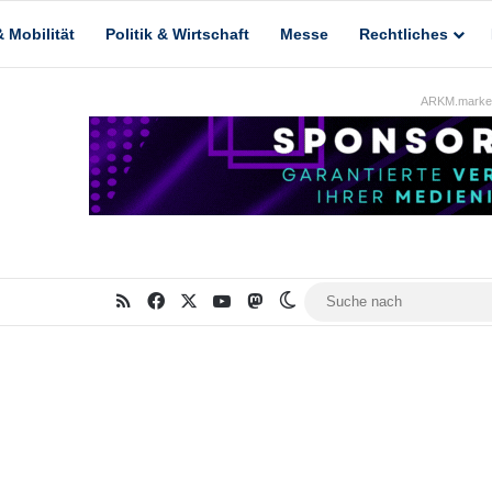
 Mobilität
Politik & Wirtschaft
Messe
Rechtliches
ARKM.market
RSS
Facebook
X
YouTube
Mastodon
Skin umschalten