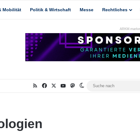
 Mobilität
Politik & Wirtschaft
Messe
Rechtliches
ARKM.market
RSS
Facebook
X
YouTube
Mastodon
Skin umschalten
ologien