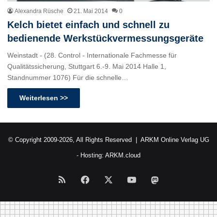
Alexandra Rüsche
21. Mai 2014
0
Kelch bietet einfach und schnell zu
bedienende Werkstückvermessungsgeräte
Weinstadt - (28. Control - Internationale Fachmesse für
Qualitätssicherung, Stuttgart 6.-9. Mai 2014 Halle 1,
Standnummer 1076) Für die schnelle…
Weiterlesen >>
© Copyright 2009-2026, All Rights Reserved |
ARKM Online Verlag UG
- Hosting:
ARKM.cloud
RSS
Facebook
X
YouTube
Mastodon