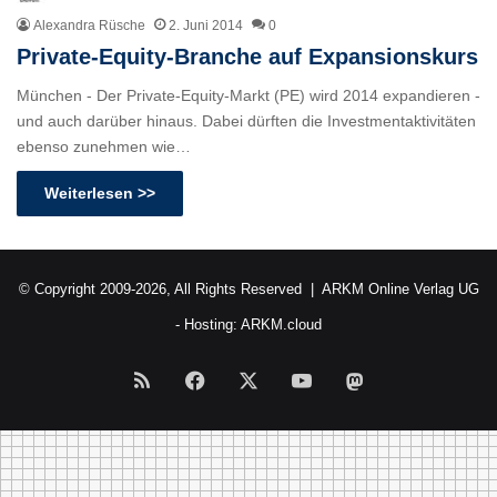
Alexandra Rüsche
2. Juni 2014
0
Private-Equity-Branche auf Expansionskurs
München - Der Private-Equity-Markt (PE) wird 2014 expandieren -
und auch darüber hinaus. Dabei dürften die Investmentaktivitäten
ebenso zunehmen wie…
Weiterlesen >>
© Copyright 2009-2026, All Rights Reserved |
ARKM Online Verlag UG
- Hosting:
ARKM.cloud
RSS
Facebook
X
YouTube
Mastodon