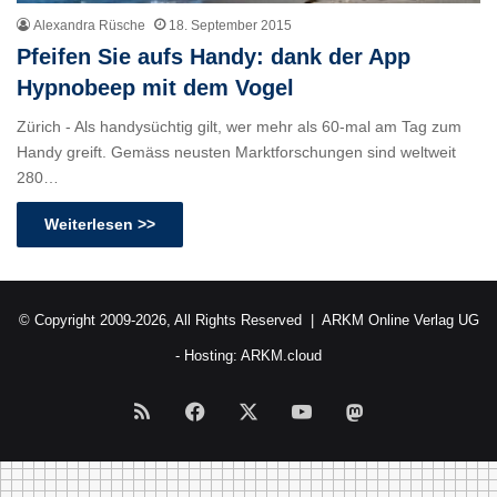
Alexandra Rüsche
18. September 2015
Pfeifen Sie aufs Handy: dank der App
Hypnobeep mit dem Vogel
Zürich - Als handysüchtig gilt, wer mehr als 60-mal am Tag zum
Handy greift. Gemäss neusten Marktforschungen sind weltweit
280…
Weiterlesen >>
© Copyright 2009-2026, All Rights Reserved |
ARKM Online Verlag UG
- Hosting:
ARKM.cloud
RSS
Facebook
X
YouTube
Mastodon