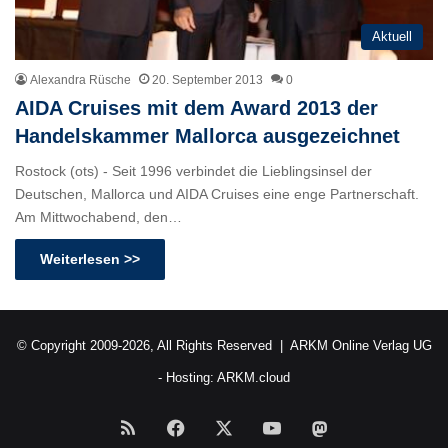
Aktuell
Alexandra Rüsche
20. September 2013
0
AIDA Cruises mit dem Award 2013 der
Handelskammer Mallorca ausgezeichnet
Rostock (ots) - Seit 1996 verbindet die Lieblingsinsel der
Deutschen, Mallorca und AIDA Cruises eine enge Partnerschaft.
Am Mittwochabend, den…
Weiterlesen >>
© Copyright 2009-2026, All Rights Reserved |
ARKM Online Verlag UG
- Hosting:
ARKM.cloud
RSS
Facebook
X
YouTube
Mastodon