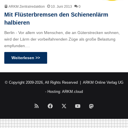
ARKM Zentralredaktion
10. Juni 2013
0
Mit Flüsterbremsen den Schienenlärm
halbieren
Berlin - Vor allem von Menschen, die an Güterstrecken wohnen,
wird der Lärm der vorbeifahrenden Züge als große Belastung
empfunden.…
Weiterlesen >>
© Copyright 2009-2026, All Rights Reserved |
ARKM Online Verlag UG
- Hosting:
ARKM.cloud
RSS
Facebook
X
YouTube
Mastodon