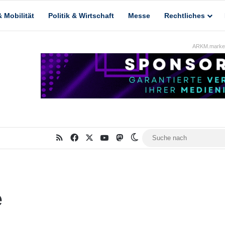
 Mobilität
Politik & Wirtschaft
Messe
Rechtliches
ARKM.market
RSS
Facebook
X
YouTube
Mastodon
Skin umschalten
e