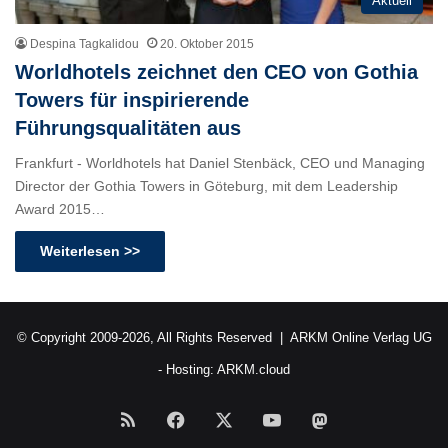
Aktuell
Despina Tagkalidou
20. Oktober 2015
Worldhotels zeichnet den CEO von Gothia
Towers für inspirierende
Führungsqualitäten aus
Frankfurt - Worldhotels hat Daniel Stenbäck, CEO und Managing
Director der Gothia Towers in Göteburg, mit dem Leadership
Award 2015…
Weiterlesen >>
© Copyright 2009-2026, All Rights Reserved |
ARKM Online Verlag UG
- Hosting:
ARKM.cloud
RSS
Facebook
X
YouTube
Mastodon