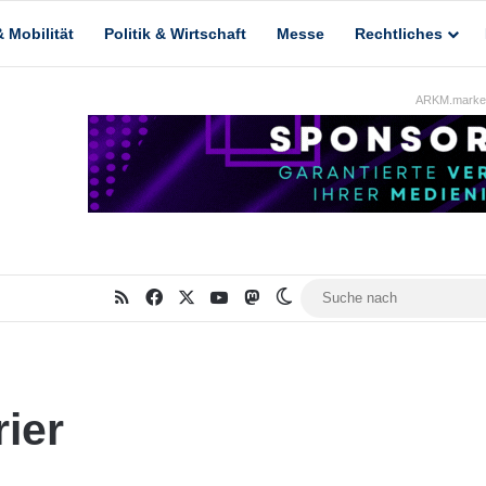
 Mobilität
Politik & Wirtschaft
Messe
Rechtliches
ARKM.market
RSS
Facebook
X
YouTube
Mastodon
Skin umschalten
ier