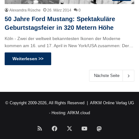
Alexandra Rüsche
26. März 2014
0
50 Jahre Ford Mustang: Spektakuläre
Geburtstagsfeier in 320 Metern Höhe
Köln - Zwei der weltweit bekanntesten Ikonen der Moderne
kommen am 16. und 17. April in New York/USA zusammen: Der…
Weiterlesen >>
Nächste Seite
© Copyright 2009-2026, All Rights Reserved |
ARKM Online Verlag UG
- Hosting:
ARKM.cloud
RSS
Facebook
X
YouTube
Mastodon