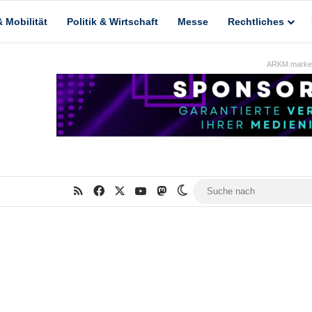
 Mobilität
Politik & Wirtschaft
Messe
Rechtliches
ARKM.market
RSS
Facebook
X
YouTube
Mastodon
Skin umschalten