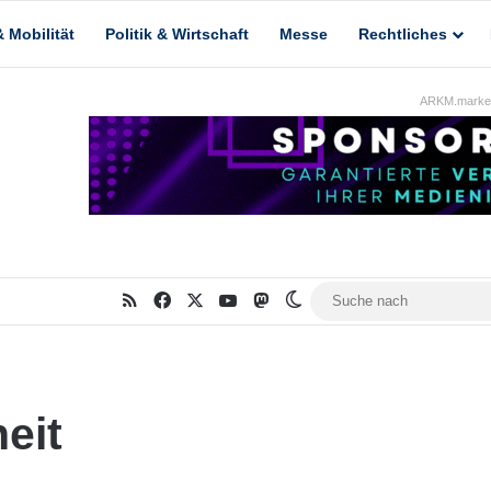
 Mobilität
Politik & Wirtschaft
Messe
Rechtliches
ARKM.market
RSS
Facebook
X
YouTube
Mastodon
Skin umschalten
eit